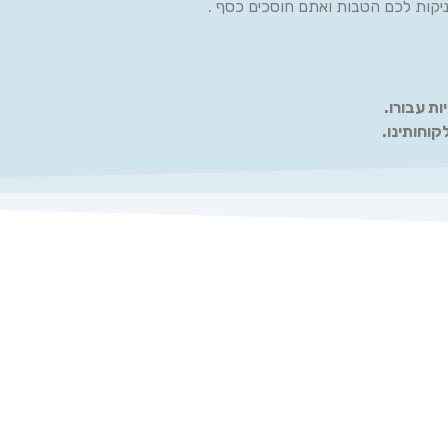
קות לכם הטבות ואתם חוסכים כסף .
ות עבורו.
קוחותינו.