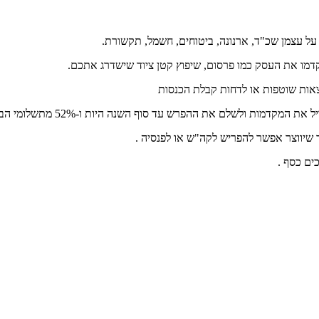
 עצמן שכ"ד, ארנונה, ביטוחים, חשמל, תקשורת.
מו את העסק כמו פרסום, שיפוץ קטן ציוד שישדרג אתכם.
צאות שוטפות או לדחות קבלת הכנסות
 עד סוף השנה היות ו-52% מתשלומי הב"ל (ללא מס בריאות) יחשבו להוצאה מוכרת .
שיווצר אפשר להפריש לקה"ש או לפנסיה .
ים כסף .