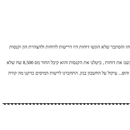
ו והסתבר שלא הוגשו דוחות היו דרישות לדוחות ולהצהרת הון וקנסות
לקוח שהגיע עם קנסות ועיקולים על אי הגשת דוחות לא היה לו מושג עבור אלו שנים עליו להגיש בתוך שעה התחברנו לרשות המיסים הבנו מה הבעיה הגשנו את דוחות , ביטלנו את הקנסות והוא קיבל החזר מס 8,500 שח שלא
חות ומתי והופ... עיקול על החשבון בנק. התחברנו לרשות המיסים בדקנו מה קורה