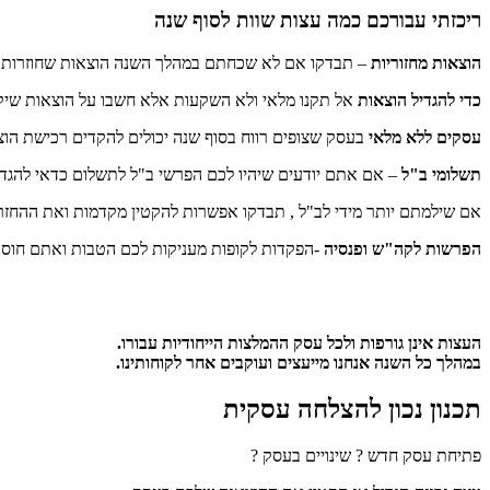
ריכזתי עבורכם כמה עצות שוות לסוף שנה
הוצאות מחזוריות
– תבדקו אם לא שכחתם במהלך השנה הוצאות שחוזרות על
כדי להגדיל הוצאות
אל תקנו מלאי ולא השקעות אלא חשבו על הוצאות שיקד
עסקים ללא מלאי
בעסק שצופים רווח בסוף שנה יכולים להקדים רכישת הו
תשלומי ב"ל
– אם אתם יודעים שיהיו לכם הפרשי ב"ל לתשלום כדאי להגדיל את המקדמות ולשלם את ההפרש
אם שילמתם יותר מידי לב"ל , תבדקו אפשרות להקטין מקדמות ואת ההחזר 
הפרשות לקה"ש ופנסיה
-הפקדות לקופות מעניקות לכם הטבות ואתם חוסכ
העצות אינן גורפות ולכל עסק ההמלצות הייחודיות עבורו.
במהלך כל השנה אנחנו מייעצים ועוקבים אחר לקוחותינו.
תכנון נכון להצלחה עסקית
פתיחת עסק חדש ? שינויים בעסק ?