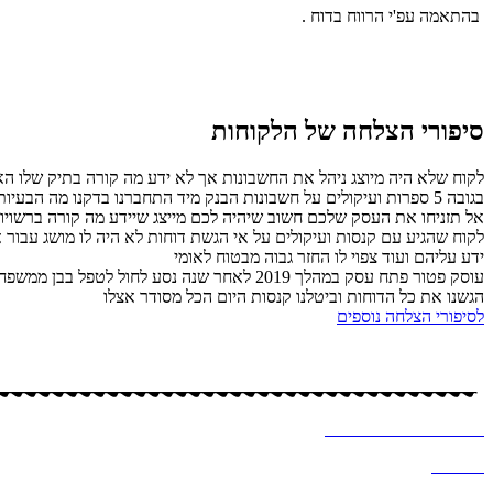
בהתאמה עפ'י הרווח בדוח .
סיפורי הצלחה של הלקוחות
לקוח שלא היה מיוצג ניהל את החשבונות אך לא ידע מה קורה בתיק שלו האם
בגובה 5 ספרות ועיקולים על חשבונות הבנק מיד התחברנו בדקנו מה הבעיות תוך זמן קצר הגשנו דוחות ביטלנו קנסות וסגרנו את התיק לבקשת הלקוח .
אל תזניחו את העסק שלכם חשוב שיהיה לכם מייצג שיידע מה קורה ברשויות 
ידע עליהם ועוד צפוי לו החזר גבוה מבטוח לאומי
עוסק פטור פתח עסק במהלך 2019 לאחר שנה נס
הגשנו את כל הדוחות וביטלנו קנסות היום הכל מסודר אצלו
לסיפורי הצלחה נוספים
כל הזכויות שמורות – לסיסי (שמחה) מרקוביץ, יועצת מס
עיצוב ובניית אתר ב
♥
-א
לכסנדרה וקסלר
מדיניות
פרטיות