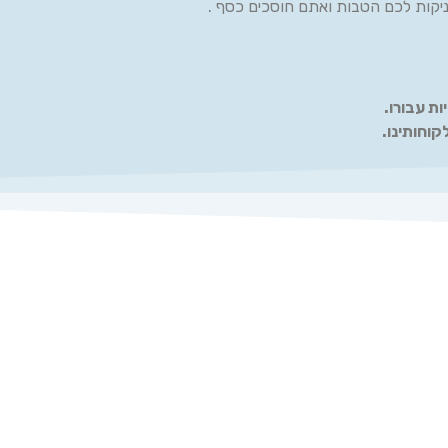
קות לכם הטבות ואתם חוסכים כסף .
ות עבורו.
קוחותינו.