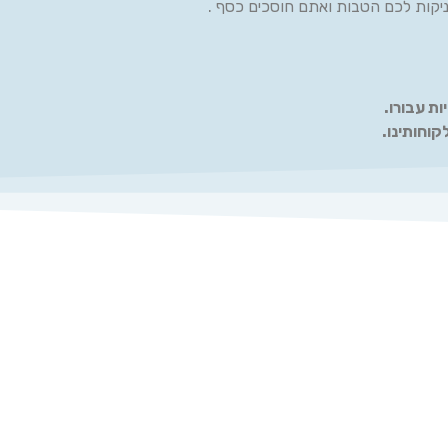
קות לכם הטבות ואתם חוסכים כסף .
ות עבורו.
קוחותינו.