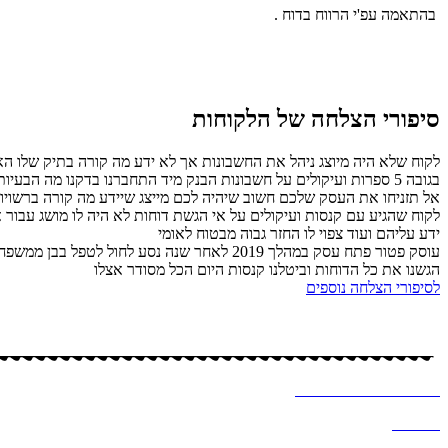
בהתאמה עפ'י הרווח בדוח .
סיפורי הצלחה של הלקוחות
לקוח שלא היה מיוצג ניהל את החשבונות אך לא ידע מה קורה בתיק שלו האם
בגובה 5 ספרות ועיקולים על חשבונות הבנק מיד התחברנו בדקנו מה הבעיות תוך זמן קצר הגשנו דוחות ביטלנו קנסות וסגרנו את התיק לבקשת הלקוח .
אל תזניחו את העסק שלכם חשוב שיהיה לכם מייצג שיידע מה קורה ברשויות 
ידע עליהם ועוד צפוי לו החזר גבוה מבטוח לאומי
עוסק פטור פתח עסק במהלך 2019 לאחר שנה נס
הגשנו את כל הדוחות וביטלנו קנסות היום הכל מסודר אצלו
לסיפורי הצלחה נוספים
כל הזכויות שמורות – לסיסי (שמחה) מרקוביץ, יועצת מס
עיצוב ובניית אתר ב
♥
-א
לכסנדרה וקסלר
מדיניות
פרטיות