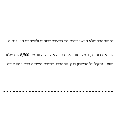
ו והסתבר שלא הוגשו דוחות היו דרישות לדוחות ולהצהרת הון וקנסות
לקוח שהגיע עם קנסות ועיקולים על אי הגשת דוחות לא היה לו מושג עבור אלו שנים עליו להגיש בתוך שעה התחברנו לרשות המיסים הבנו מה הבעיה הגשנו את דוחות , ביטלנו את הקנסות והוא קיבל החזר מס 8,500 שח שלא
חות ומתי והופ... עיקול על החשבון בנק. התחברנו לרשות המיסים בדקנו מה קורה