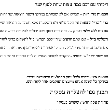
ריכזתי עבורכם כמה עצות שוות לסוף שנה
הוצאות מחזוריות
– תבדקו אם לא שכחתם במהלך השנה הוצאות שחוזרות על
כדי להגדיל הוצאות
אל תקנו מלאי ולא השקעות אלא חשבו על הוצאות שיקד
עסקים ללא מלאי
בעסק שצופים רווח בסוף שנה יכולים להקדים רכישת הו
תשלומי ב"ל
– אם אתם יודעים שיהיו לכם הפרשי ב"ל לתשלום כדאי להגדיל את המקדמות ולשלם את ההפרש
אם שילמתם יותר מידי לב"ל , תבדקו אפשרות להקטין מקדמות ואת ההחזר 
הפרשות לקה"ש ופנסיה
-הפקדות לקופות מעניקות לכם הטבות ואתם חוסכ
העצות אינן גורפות ולכל עסק ההמלצות הייחודיות עבורו.
במהלך כל השנה אנחנו מייעצים ועוקבים אחר לקוחותינו.
תכנון נכון להצלחה עסקית
פתיחת עסק חדש ? שינויים בעסק ?