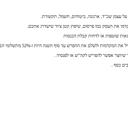
 עצמן שכ"ד, ארנונה, ביטוחים, חשמל, תקשורת.
מו את העסק כמו פרסום, שיפוץ קטן ציוד שישדרג אתכם.
צאות שוטפות או לדחות קבלת הכנסות
 עד סוף השנה היות ו-52% מתשלומי הב"ל (ללא מס בריאות) יחשבו להוצאה מוכרת .
שיווצר אפשר להפריש לקה"ש או לפנסיה .
ים כסף .