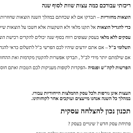
ריכזתי עבורכם כמה עצות שוות לסוף שנה
הוצאות מחזוריות
– תבדקו אם לא שכחתם במהלך השנה הוצאות שחוזרות על
כדי להגדיל הוצאות
אל תקנו מלאי ולא השקעות אלא חשבו על הוצאות שיקד
עסקים ללא מלאי
בעסק שצופים רווח בסוף שנה יכולים להקדים רכישת הו
תשלומי ב"ל
– אם אתם יודעים שיהיו לכם הפרשי ב"ל לתשלום כדאי להגדיל את המקדמות ולשלם את ההפרש
אם שילמתם יותר מידי לב"ל , תבדקו אפשרות להקטין מקדמות ואת ההחזר 
הפרשות לקה"ש ופנסיה
-הפקדות לקופות מעניקות לכם הטבות ואתם חוסכ
העצות אינן גורפות ולכל עסק ההמלצות הייחודיות עבורו.
במהלך כל השנה אנחנו מייעצים ועוקבים אחר לקוחותינו.
תכנון נכון להצלחה עסקית
פתיחת עסק חדש ? שינויים בעסק ?