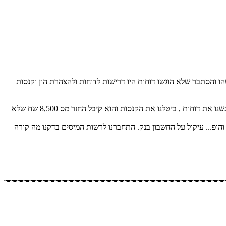
ו והסתבר שלא הוגשו דוחות היו דרישות לדוחות ולהצהרת הון וקנסות
לקוח שהגיע עם קנסות ועיקולים על אי הגשת דוחות לא היה לו מושג עבור אלו שנים עליו להגיש בתוך שעה התחברנו לרשות המיסים הבנו מה הבעיה הגשנו את דוחות , ביטלנו את הקנסות והוא קיבל החזר מס 8,500 שח שלא
חות ומתי והופ... עיקול על החשבון בנק. התחברנו לרשות המיסים בדקנו מה קורה