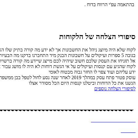
בהתאמה עפ'י הרווח בדוח .
סיפורי הצלחה של הלקוחות
לקוח שלא היה מיוצג ניהל את החשבונות אך לא ידע מה קורה בתיק שלו האם
בגובה 5 ספרות ועיקולים על חשבונות הבנק מיד התחברנו בדקנו מה הבעיות תוך זמן קצר הגשנו דוחות ביטלנו קנסות וסגרנו את התיק לבקשת הלקוח .
אל תזניחו את העסק שלכם חשוב שיהיה לכם מייצג שיידע מה קורה ברשויות 
ידע עליהם ועוד צפוי לו החזר גבוה מבטוח לאומי
עוסק פטור פתח עסק במהלך 2019 לאחר שנה נס
הגשנו את כל הדוחות וביטלנו קנסות היום הכל מסודר אצלו
לסיפורי הצלחה נוספים
כל הזכויות שמורות – לסיסי (שמחה) מרקוביץ, יועצת מס
עיצוב ובניית אתר ב
♥
-א
לכסנדרה וקסלר
מדיניות
פרטיות