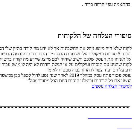
בהתאמה עפ'י הרווח בדוח .
סיפורי הצלחה של הלקוחות
לקוח שלא היה מיוצג ניהל את החשבונות אך לא ידע מה קורה בתיק שלו האם
בגובה 5 ספרות ועיקולים על חשבונות הבנק מיד התחברנו בדקנו מה הבעיות תוך זמן קצר הגשנו דוחות ביטלנו קנסות וסגרנו את התיק לבקשת הלקוח .
אל תזניחו את העסק שלכם חשוב שיהיה לכם מייצג שיידע מה קורה ברשויות 
ידע עליהם ועוד צפוי לו החזר גבוה מבטוח לאומי
עוסק פטור פתח עסק במהלך 2019 לאחר שנה נס
הגשנו את כל הדוחות וביטלנו קנסות היום הכל מסודר אצלו
לסיפורי הצלחה נוספים
כל הזכויות שמורות – לסיסי (שמחה) מרקוביץ, יועצת מס
עיצוב ובניית אתר ב
♥
-א
לכסנדרה וקסלר
מדיניות
פרטיות