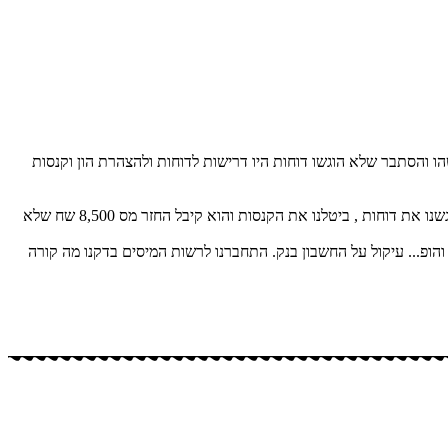
ו והסתבר שלא הוגשו דוחות היו דרישות לדוחות ולהצהרת הון וקנסות
לקוח שהגיע עם קנסות ועיקולים על אי הגשת דוחות לא היה לו מושג עבור אלו שנים עליו להגיש בתוך שעה התחברנו לרשות המיסים הבנו מה הבעיה הגשנו את דוחות , ביטלנו את הקנסות והוא קיבל החזר מס 8,500 שח שלא
חות ומתי והופ... עיקול על החשבון בנק. התחברנו לרשות המיסים בדקנו מה קורה