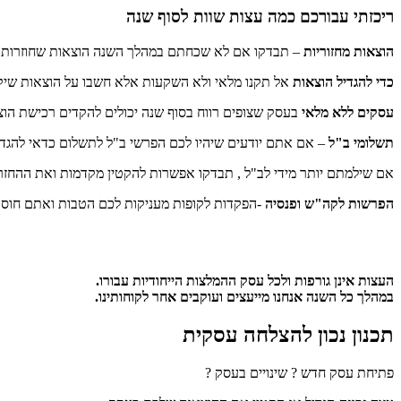
ריכזתי עבורכם כמה עצות שוות לסוף שנה
הוצאות מחזוריות
– תבדקו אם לא שכחתם במהלך השנה הוצאות שחוזרות על
כדי להגדיל הוצאות
אל תקנו מלאי ולא השקעות אלא חשבו על הוצאות שיקד
עסקים ללא מלאי
בעסק שצופים רווח בסוף שנה יכולים להקדים רכישת הו
תשלומי ב"ל
– אם אתם יודעים שיהיו לכם הפרשי ב"ל לתשלום כדאי להגדיל את המקדמות ולשלם את ההפרש
אם שילמתם יותר מידי לב"ל , תבדקו אפשרות להקטין מקדמות ואת ההחזר 
הפרשות לקה"ש ופנסיה
-הפקדות לקופות מעניקות לכם הטבות ואתם חוסכ
העצות אינן גורפות ולכל עסק ההמלצות הייחודיות עבורו.
במהלך כל השנה אנחנו מייעצים ועוקבים אחר לקוחותינו.
תכנון נכון להצלחה עסקית
פתיחת עסק חדש ? שינויים בעסק ?