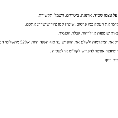
 עצמן שכ"ד, ארנונה, ביטוחים, חשמל, תקשורת.
מו את העסק כמו פרסום, שיפוץ קטן ציוד שישדרג אתכם.
צאות שוטפות או לדחות קבלת הכנסות
 עד סוף השנה היות ו-52% מתשלומי הב"ל (ללא מס בריאות) יחשבו להוצאה מוכרת .
שיווצר אפשר להפריש לקה"ש או לפנסיה .
ים כסף .