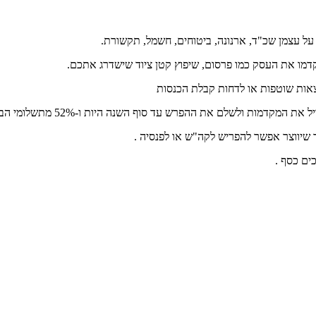
 עצמן שכ"ד, ארנונה, ביטוחים, חשמל, תקשורת.
מו את העסק כמו פרסום, שיפוץ קטן ציוד שישדרג אתכם.
צאות שוטפות או לדחות קבלת הכנסות
 עד סוף השנה היות ו-52% מתשלומי הב"ל (ללא מס בריאות) יחשבו להוצאה מוכרת .
שיווצר אפשר להפריש לקה"ש או לפנסיה .
ים כסף .