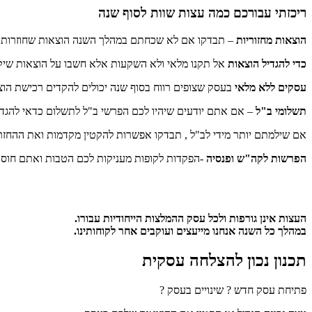
ריכזתי עבורכם כמה עצות שוות לסוף שנה
הוצאות מחזוריות
– תבדקו אם לא שכחתם במהלך השנה הוצאות שחוזרות על
כדי להגדיל הוצאות
אל תקנו מלאי ולא השקעות אלא חשבו על הוצאות שיקד
עסקים ללא מלאי
בעסק שצופים רווח בסוף שנה יכולים להקדים רכישת הו
תשלומי ב"ל
– אם אתם יודעים שיהיו לכם הפרשי ב"ל לתשלום כדאי להגדיל את המקדמות ולשלם את ההפרש
אם שילמתם יותר מידי לב"ל , תבדקו אפשרות להקטין מקדמות ואת ההחזר 
הפרשות לקה"ש ופנסיה
-הפקדות לקופות מעניקות לכם הטבות ואתם חוסכ
העצות אינן גורפות ולכל עסק ההמלצות הייחודיות עבורו.
במהלך כל השנה אנחנו מייעצים ועוקבים אחר לקוחותינו.
תכנון נכון להצלחה עסקית
פתיחת עסק חדש ? שינויים בעסק ?