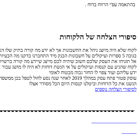
בהתאמה עפ'י הרווח בדוח .
סיפורי הצלחה של הלקוחות
לקוח שלא היה מיוצג ניהל את החשבונות אך לא ידע מה קורה בתיק שלו האם
בגובה 5 ספרות ועיקולים על חשבונות הבנק מיד התחברנו בדקנו מה הבעיות תוך זמן קצר הגשנו דוחות ביטלנו קנסות וסגרנו את התיק לבקשת הלקוח .
אל תזניחו את העסק שלכם חשוב שיהיה לכם מייצג שיידע מה קורה ברשויות 
ידע עליהם ועוד צפוי לו החזר גבוה מבטוח לאומי
עוסק פטור פתח עסק במהלך 2019 לאחר שנה נס
הגשנו את כל הדוחות וביטלנו קנסות היום הכל מסודר אצלו
לסיפורי הצלחה נוספים
כל הזכויות שמורות – לסיסי (שמחה) מרקוביץ, יועצת מס
עיצוב ובניית אתר ב
♥
-א
לכסנדרה וקסלר
מדיניות
פרטיות