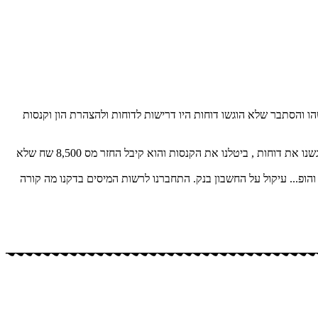
ו והסתבר שלא הוגשו דוחות היו דרישות לדוחות ולהצהרת הון וקנסות
לקוח שהגיע עם קנסות ועיקולים על אי הגשת דוחות לא היה לו מושג עבור אלו שנים עליו להגיש בתוך שעה התחברנו לרשות המיסים הבנו מה הבעיה הגשנו את דוחות , ביטלנו את הקנסות והוא קיבל החזר מס 8,500 שח שלא
חות ומתי והופ... עיקול על החשבון בנק. התחברנו לרשות המיסים בדקנו מה קורה