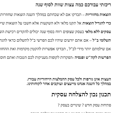
ריכזתי עבורכם כמה עצות שוות לסוף שנה
הוצאות מחזוריות
– תבדקו אם לא שכחתם במהלך השנה הוצאות שחוזרות על
כדי להגדיל הוצאות
אל תקנו מלאי ולא השקעות אלא חשבו על הוצאות שיקד
עסקים ללא מלאי
בעסק שצופים רווח בסוף שנה יכולים להקדים רכישת הו
תשלומי ב"ל
– אם אתם יודעים שיהיו לכם הפרשי ב"ל לתשלום כדאי להגדיל את המקדמות ולשלם את ההפרש
אם שילמתם יותר מידי לב"ל , תבדקו אפשרות להקטין מקדמות ואת ההחזר 
הפרשות לקה"ש ופנסיה
-הפקדות לקופות מעניקות לכם הטבות ואתם חוסכ
העצות אינן גורפות ולכל עסק ההמלצות הייחודיות עבורו.
במהלך כל השנה אנחנו מייעצים ועוקבים אחר לקוחותינו.
תכנון נכון להצלחה עסקית
פתיחת עסק חדש ? שינויים בעסק ?