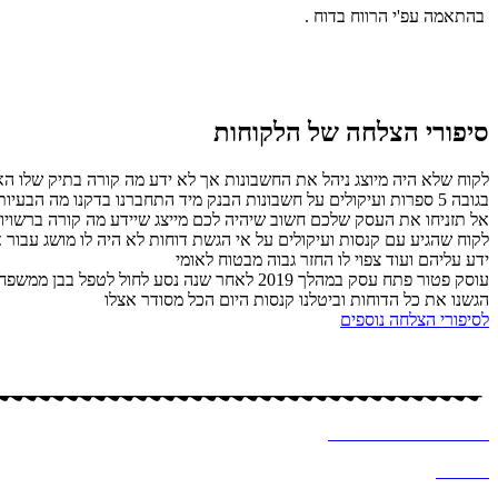
בהתאמה עפ'י הרווח בדוח .
סיפורי הצלחה של הלקוחות
לקוח שלא היה מיוצג ניהל את החשבונות אך לא ידע מה קורה בתיק שלו האם
בגובה 5 ספרות ועיקולים על חשבונות הבנק מיד התחברנו בדקנו מה הבעיות תוך זמן קצר הגשנו דוחות ביטלנו קנסות וסגרנו את התיק לבקשת הלקוח .
אל תזניחו את העסק שלכם חשוב שיהיה לכם מייצג שיידע מה קורה ברשויות 
ידע עליהם ועוד צפוי לו החזר גבוה מבטוח לאומי
עוסק פטור פתח עסק במהלך 2019 לאחר שנה נס
הגשנו את כל הדוחות וביטלנו קנסות היום הכל מסודר אצלו
לסיפורי הצלחה נוספים
כל הזכויות שמורות – לסיסי (שמחה) מרקוביץ, יועצת מס
עיצוב ובניית אתר ב
♥
-א
לכסנדרה וקסלר
מדיניות
פרטיות