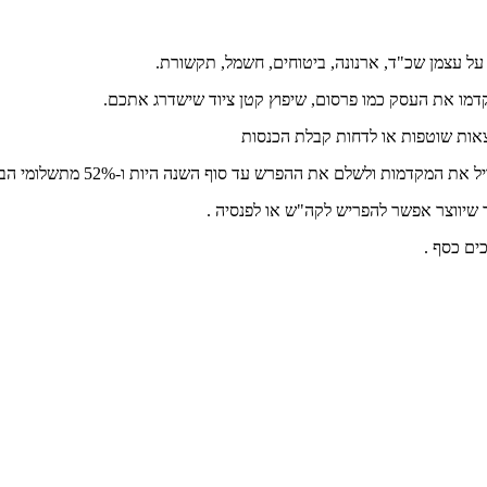
 עצמן שכ"ד, ארנונה, ביטוחים, חשמל, תקשורת.
מו את העסק כמו פרסום, שיפוץ קטן ציוד שישדרג אתכם.
צאות שוטפות או לדחות קבלת הכנסות
 עד סוף השנה היות ו-52% מתשלומי הב"ל (ללא מס בריאות) יחשבו להוצאה מוכרת .
שיווצר אפשר להפריש לקה"ש או לפנסיה .
ים כסף .