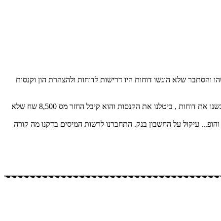
ו והסתבר שלא הוגשו דוחות היו דרישות לדוחות ולהצהרת הון וקנסות
לקוח שהגיע עם קנסות ועיקולים על אי הגשת דוחות לא היה לו מושג עבור אלו שנים עליו להגיש בתוך שעה התחברנו לרשות המיסים הבנו מה הבעיה הגשנו את דוחות , ביטלנו את הקנסות והוא קיבל החזר מס 8,500 שח שלא
חות ומתי והופ... עיקול על החשבון בנק. התחברנו לרשות המיסים בדקנו מה קורה