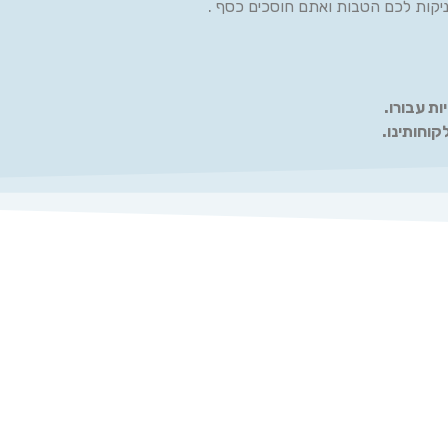
קות לכם הטבות ואתם חוסכים כסף .
ות עבורו.
קוחותינו.