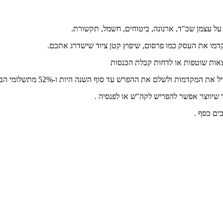
 עצמן שכ"ד, ארנונה, ביטוחים, חשמל, תקשורת.
מו את העסק כמו פרסום, שיפוץ קטן ציוד שישדרג אתכם.
צאות שוטפות או לדחות קבלת הכנסות
 עד סוף השנה היות ו-52% מתשלומי הב"ל (ללא מס בריאות) יחשבו להוצאה מוכרת .
שיווצר אפשר להפריש לקה"ש או לפנסיה .
ים כסף .