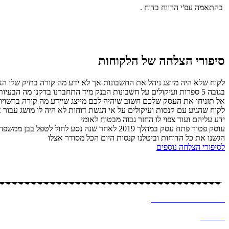
בהתאמה עפ'י הרווח בדוח .
סיפורי הצלחה של הלקוחות
לקוח שלא היה מיוצג ניהל את החשבונות אך לא ידע מה קורה בתיק שלו האם
בגובה 5 ספרות ועיקולים על חשבונות הבנק מיד התחברנו בדקנו מה הבעיות תוך זמן קצר הגשנו דוחות ביטלנו קנסות וסגרנו את התיק לבקשת הלקוח .
אל תזניחו את העסק שלכם חשוב שיהיה לכם מייצג שיידע מה קורה ברשויות 
ידע עליהם ועוד צפוי לו החזר גבוה מבטוח לאומי
עוסק פטור פתח עסק במהלך 2019 לאחר שנה נס
הגשנו את כל הדוחות וביטלנו קנסות היום הכל מסודר אצלו
לסיפורי הצלחה נוספים
כל הזכויות שמורות – לסיסי (שמחה) מרקוביץ, יועצת מס
עיצוב ובניית אתר ב
♥
-א
לכסנדרה וקסלר
מדיניות
פרטיות