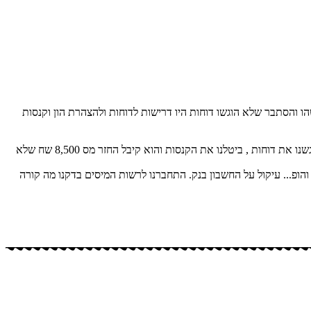
ו והסתבר שלא הוגשו דוחות היו דרישות לדוחות ולהצהרת הון וקנסות
לקוח שהגיע עם קנסות ועיקולים על אי הגשת דוחות לא היה לו מושג עבור אלו שנים עליו להגיש בתוך שעה התחברנו לרשות המיסים הבנו מה הבעיה הגשנו את דוחות , ביטלנו את הקנסות והוא קיבל החזר מס 8,500 שח שלא
חות ומתי והופ... עיקול על החשבון בנק. התחברנו לרשות המיסים בדקנו מה קורה