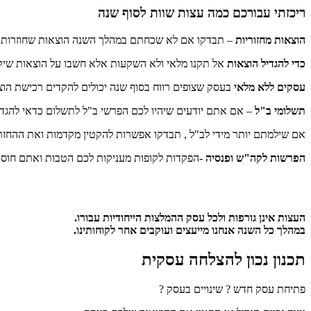
ריכזתי עבורכם כמה עצות שוות לסוף שנה
הוצאות מחזוריות
– תבדקו אם לא שכחתם במהלך השנה הוצאות שחוזרות על
כדי להגדיל הוצאות
אל תקנו מלאי ולא השקעות אלא חשבו על הוצאות שיקד
עסקים ללא מלאי
בעסק שצופים רווח בסוף שנה יכולים להקדים רכישת הו
תשלומי ב"ל
– אם אתם יודעים שיהיו לכם הפרשי ב"ל לתשלום כדאי להגדיל את המקדמות ולשלם את ההפרש
אם שילמתם יותר מידי לב"ל , תבדקו אפשרות להקטין מקדמות ואת ההחזר 
הפרשות לקה"ש ופנסיה
-הפקדות לקופות מעניקות לכם הטבות ואתם חוסכ
העצות אינן גורפות ולכל עסק ההמלצות הייחודיות עבורו.
במהלך כל השנה אנחנו מייעצים ועוקבים אחר לקוחותינו.
תכנון נכון להצלחה עסקית
פתיחת עסק חדש ? שינויים בעסק ?